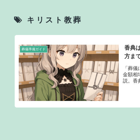
キリスト教葬
香典
葬儀準備ガイド
方ま
「葬儀
金額相
説。香