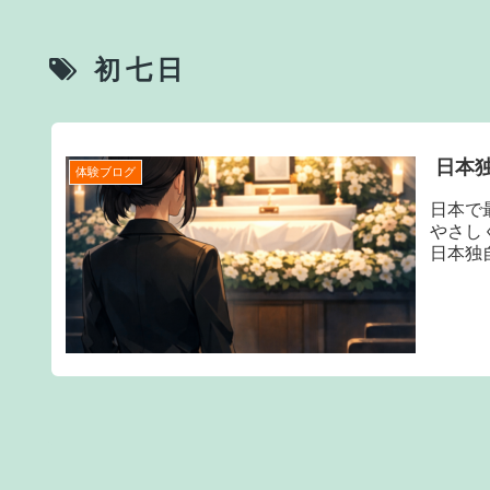
初七日
日本
体験ブログ
日本で
やさし
日本独