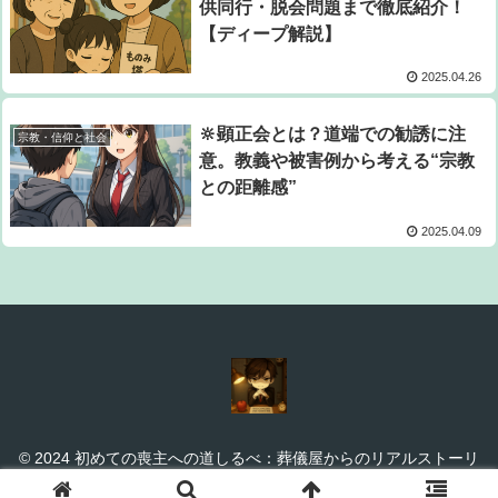
供同行・脱会問題まで徹底紹介！
【ディープ解説】
2025.04.26
🔆顕正会とは？道端での勧誘に注
宗教・信仰と社会
意。教義や被害例から考える“宗教
との距離感”
2025.04.09
© 2024 初めての喪主への道しるべ：葬儀屋からのリアルストーリ
ー.