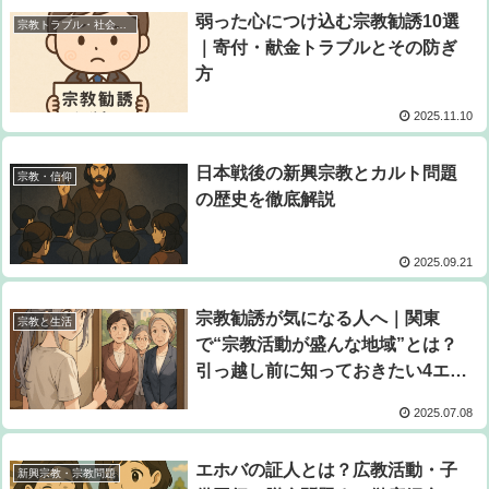
弱った心につけ込む宗教勧誘10選
宗教トラブル・社会問題
｜寄付・献金トラブルとその防ぎ
方
2025.11.10
日本戦後の新興宗教とカルト問題
宗教・信仰
の歴史を徹底解説
2025.09.21
宗教勧誘が気になる人へ｜関東
宗教と生活
で“宗教活動が盛んな地域”とは？
引っ越し前に知っておきたい4エリ
ア
2025.07.08
エホバの証人とは？広教活動・子
新興宗教・宗教問題