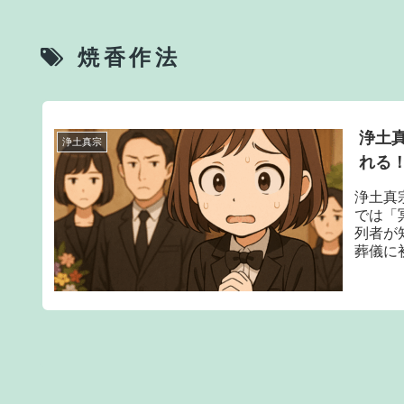
焼香作法
浄土
浄土真宗
れる
浄土真
では「
列者が
葬儀に