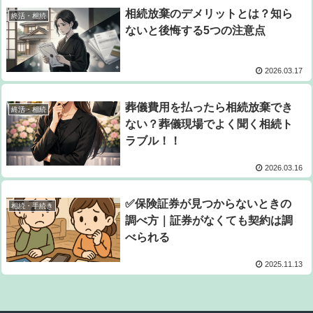
相続放棄のデメリットとは？知ら
終活・相続
ないと後悔する5つの注意点
2026.03.17
葬儀費用を払ったら相続放棄でき
終活・相続
ない？葬儀現場でよく聞く相続ト
ラブル！！
2026.03.16
✅保険証券が見つからないときの
相続・手続き
調べ方｜証券がなくても契約は調
べられる
2025.11.13