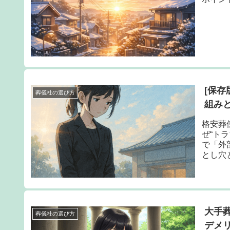
[保
葬儀社の選び方
組み
格安葬
ぜ“ト
で「外
とし穴
介。
大手
葬儀社の選び方
デメ