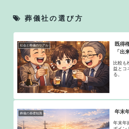
葬儀社の選び方
既得
社会と葬儀のリアル
「出
比較も
益とコ
る。
年末
葬儀の基礎知識
年末年
ポイン