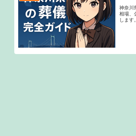
神奈川
相場、
します