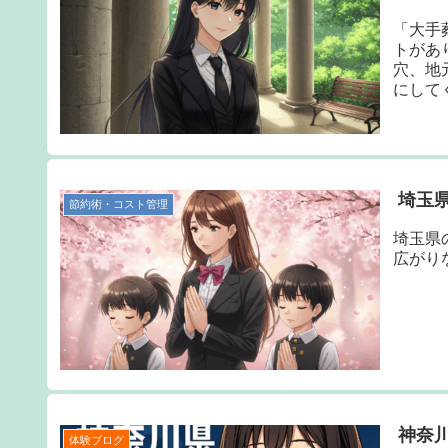
「大手
トがあ
穴、地
にして
埼玉
節約術・コスト管理
埼玉県
広がり
神奈川
体験ブログ