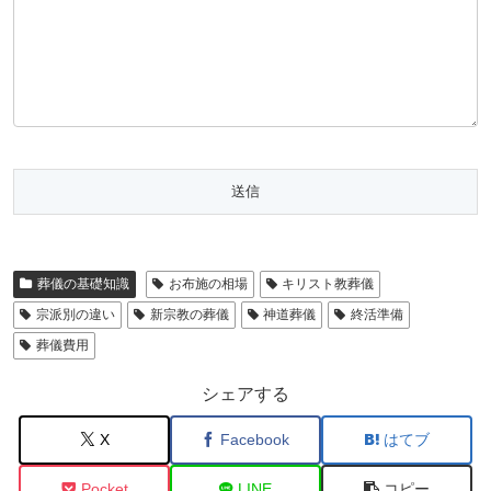
葬儀の基礎知識
お布施の相場
キリスト教葬儀
宗派別の違い
新宗教の葬儀
神道葬儀
終活準備
葬儀費用
シェアする
X
Facebook
はてブ
Pocket
LINE
コピー