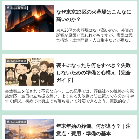
葬儀の基礎知識
なぜ東京23区の火葬場はこんなに
高いのか？
東京23区の火葬場はなぜ高いのか。外資の
影響が原因と言われがちですが、実際は民
営構造・土地問題・人口集中などが重なっ
た結果です。料金が下がらない本当の理由
を現場目線で解説します。
葬儀の基礎知識
喪主になったら何をすべき？失敗
しないための準備と心構え【完全
ガイド】
突然喪主を任されて不安な方へ。この記事では、葬儀社への連絡から親
族対応、当日の立ち振る舞い、よくある失敗例と防止策までを分かりや
すく解説。初めての喪主でも落ち着いて対応できるよう、実践的なチェ
ックリスト付きでご紹介します。
葬儀の基礎知識
年末年始の葬儀、何が違う？｜注
意点・費用・準備の基本