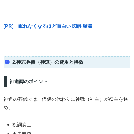
[PR] 眠れなくなるほど面白い 図解 聖書
2.神式葬儀（神道）の費用と特徴
神道葬のポイント
神道の葬儀では、僧侶の代わりに神職（神主）が祭主を務
め、
祝詞奏上
玉串奉奠