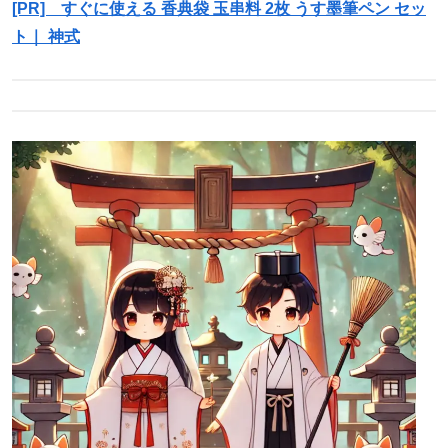
[PR] すぐに使える 香典袋 玉串料 2枚 うす墨筆ペン セッ
ト｜ 神式