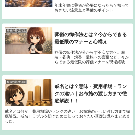
年末年始に葬儀が必要になったら？知って
おきたい注意点と準備のポイント
葬儀の基礎知識
葬儀の御作法とは？今からできる
最低限のマナーと心構え
葬儀の御作法が分からず不安な方へ。服
装・香典・焼香・遺族への言葉など、今か
らできる最低限の葬儀マナーを現場経験を
もとに解説します。
葬儀の基礎知識
戒名とは？意味・費用相場・ラン
クの違い｜お布施の渡し方まで徹
底解説！！
戒名とは何か、費用相場やランクの違い、お布施の正しい渡し方まで徹
底解説。戒名トラブルを防ぐために知っておきたい基礎知識をまとめま
した。