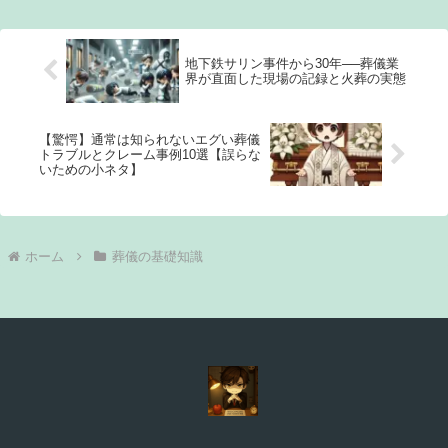
地下鉄サリン事件から30年──葬儀業
界が直面した現場の記録と火葬の実態
【驚愕】通常は知られないエグい葬儀
トラブルとクレーム事例10選【誤らな
いための小ネタ】
ホーム
葬儀の基礎知識