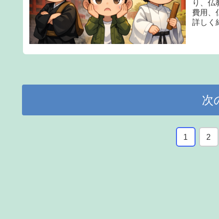
り、仏
費用、
詳しく
次
1
2