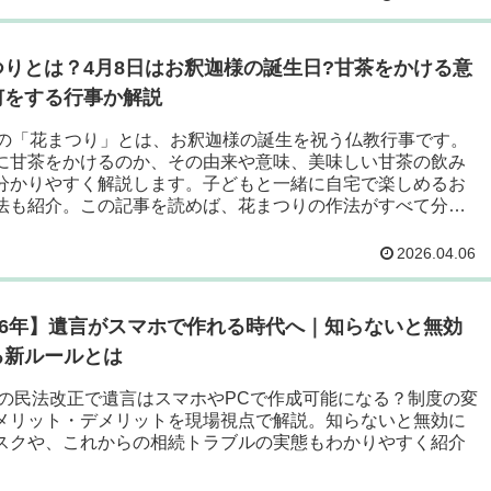
つりとは？4月8日はお釈迦様の誕生日?甘茶をかける意
何をする行事か解説
日の「花まつり」とは、お釈迦様の誕生を祝う仏教行事です。
に甘茶をかけるのか、その由来や意味、美味しい甘茶の飲み
分かりやすく解説します。子どもと一緒に自宅で楽しめるお
法も紹介。この記事を読めば、花まつりの作法がすべて分か
。
2026.04.06
026年】遺言がスマホで作れる時代へ｜知らないと無効
る新ルールとは
6年の民法改正で遺言はスマホやPCで作成可能になる？制度の変
メリット・デメリットを現場視点で解説。知らないと無効に
スクや、これからの相続トラブルの実態もわかりやすく紹介
。