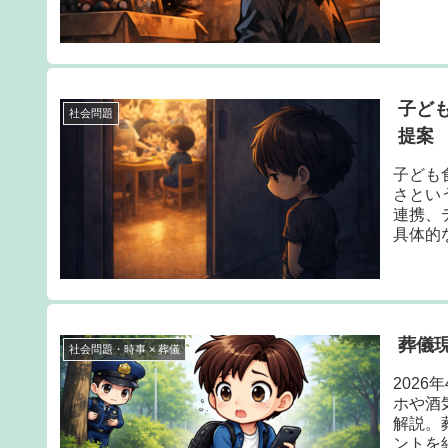
子ど
社会問題
提案
子ども
さとい
連携、
具体的
葬儀現
社会問題・時事 × 葬儀
202
ホや酒
解説。
ントを