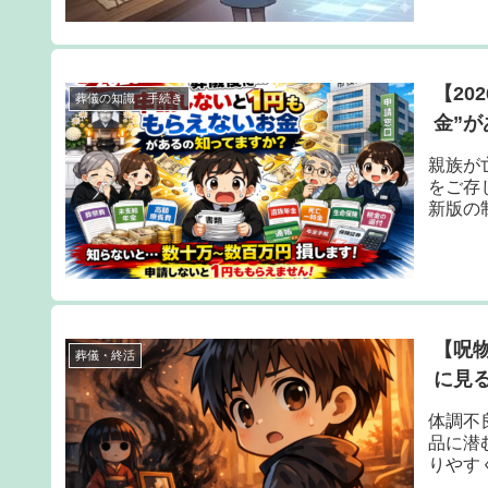
【20
葬儀の知識・手続き
金”
親族が
をご存
新版の
【呪
葬儀・終活
に見
体調不
品に潜
りやす