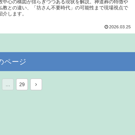
教中心の構図が揺らぎつつある現状を解説。神道葬の特徴や
仏教との違い、「坊さん不要時代」の可能性まで現場視点で
紹介します。
2026.03.25
のページ
次
…
29
へ