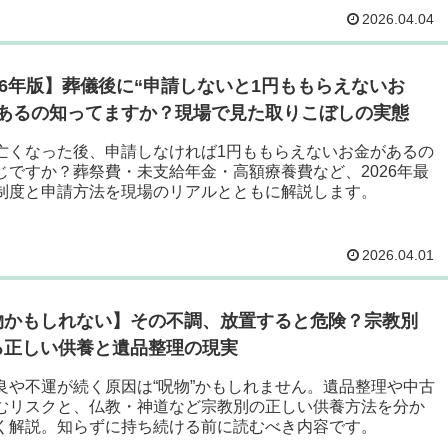
2026.04.04
26年版】葬儀後に“申請しないと1円ももらえないお
があるの知ってますか？現場で見た取りこぼしの実態
亡くなった後、申請しなければ1円ももらえないお金があるの
じですか？葬祭費・未支給年金・高額療養費など、2026年最
制度と申請方法を現場のリアルとともに解説します。
2026.04.01
物かもしれない】その不調、放置すると危険？宗教別
る正しい供養と遺品整理の現実
良や不運が続く原因は“呪物”かもしれません。遺品整理や中古
むリスクと、仏教・神道など宗教別の正しい供養方法を分か
く解説。知らずに持ち続ける前に読むべき内容です。