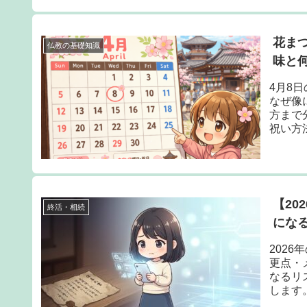
花ま
仏教の基礎知識
味と
4月8
なぜ像
方まで
祝い方
ります
【2
終活・相続
にな
202
更点・
なるリ
します