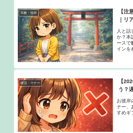
【注
宗教・信仰
｜リ
人と話
か？本
ースで
インを
【20
終活・マナー
う？
お彼岸
ナー、
すめギ