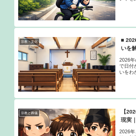
■ 2
宗教・文化
いを
202
で日付
いをわ
【20
宗教と葬儀
現実
202