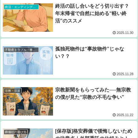
終活の話し合いをどう切り出す？
終活・エンディングノート
年末帰省で自然に始める“軽い終
活”のススメ
2025.11.30
孤独死物件は“事故物件”じゃな
不動産トラブル・事故物件
い？？
2025.11.28
宗教新聞をもらってみた──無宗教
宗教・宗派
の僕が見た“宗教の不毛な争い”
2025.11.22
[保存版]格安葬儀で後悔しないため
葬儀社の選び方