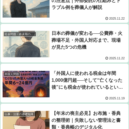
の注意点｜外部委託の仕組みとト
ラブル例を葬儀人が解説
2025.11.22
日本の葬儀が変わる──公費葬・火
社会問題・終末期の現実
葬場不足・外国人対応まで、現場
が見た5つの危機
2025.11.22
「外国人に使われる税金は年間
外国人問題
1,000億円超──そして“亡くなった
後”にも税金が使われているという
事実」
2025.11.19
【年末の喪主必見】お布施・香典
仏事・法要の基礎知識
の整理術｜失敗しない管理法と書
類・香典帳のデジタル化