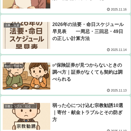
2025.11.16
2026年の法要・命日スケジュール
法事・法要
早見表 一周忌・三回忌・49日
の正しい計算方法
2025.11.14
✅保険証券が見つからないときの
相続・手続き
調べ方｜証券がなくても契約は調
べられる
2025.11.13
弱った心につけ込む宗教勧誘10選
宗教トラブル・社会問題
｜寄付・献金トラブルとその防ぎ
方
2025.11.10