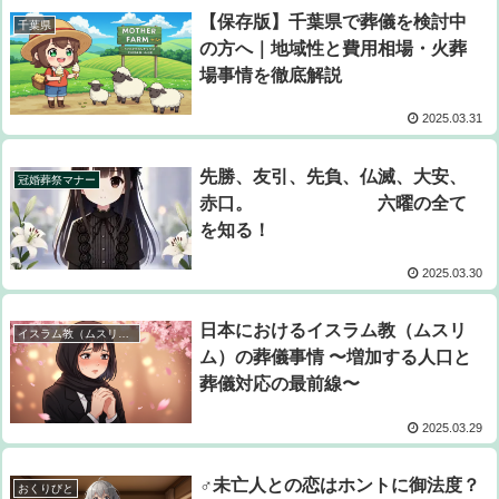
【保存版】千葉県で葬儀を検討中
千葉県
の方へ｜地域性と費用相場・火葬
場事情を徹底解説
2025.03.31
先勝、友引、先負、仏滅、大安、
冠婚葬祭マナー
赤口。 六曜の全て
を知る！
2025.03.30
日本におけるイスラム教（ムスリ
イスラム教（ムスリム）の葬儀事情
ム）の葬儀事情 〜増加する人口と
葬儀対応の最前線〜
2025.03.29
♂︎未亡人との恋はホントに御法度？
おくりびと