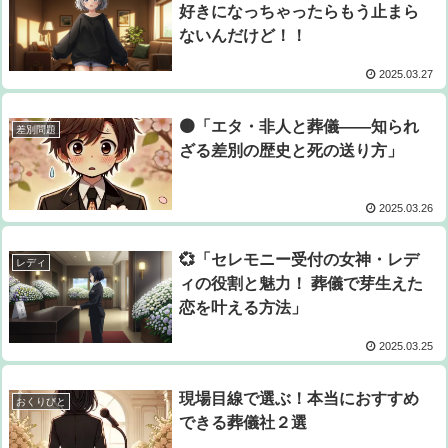
好きになっちゃったらもう止まら
ないんだけど！！
2025.03.27
🟤「エタ・非人と葬儀――知られ
差別問題
ざる差別の歴史と死の送り方」
2025.03.26
💞「セレモニー受付の女神・レデ
レディ
ィの役割と魅力！ 葬儀で芽生えた
恋を叶える方法」
2025.03.25
現場目線で選ぶ！本当におすすめ
おくりびと
できる葬儀社２選