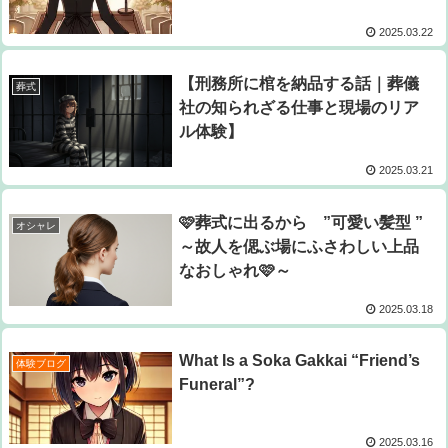
2025.03.22
【刑務所に棺を納品する話｜葬儀
葬式
社の知られざる仕事と現場のリア
ル体験】
2025.03.21
🩷葬式に出るから ”可愛い髪型 ”
オシャレ
～故人を偲ぶ場にふさわしい上品
なおしゃれ🩷～
2025.03.18
What Is a Soka Gakkai “Friend’s
体験ブログ
Funeral”?
2025.03.16