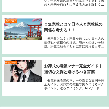
グ！年末年始の法事やお墓参りを通じて家
族と未来を前向きに考える方法を詳しく解
説。準備のコツや話題の切り出し方を紹介
します。」
体験ブログ
☺️無宗教とは？日本人と宗教観の
関係を考える！！
「無宗教とは？」宗教を信じない日本人の
価値観や道徳心の形成、海外との違いを解
説。宗教に頼らずとも世界に誇れる日本文
化の理由を紹介します。
体験ブログ
お葬式の電報マナー完全ガイド｜
適切な文例と避けるべき言葉
「弔電を送る際のマナーや適切な文例を完
全ガイド。お葬式の電報で気をつけるべき
ポイント、送るタイミング、NGワードな
どを詳しく解説します。」