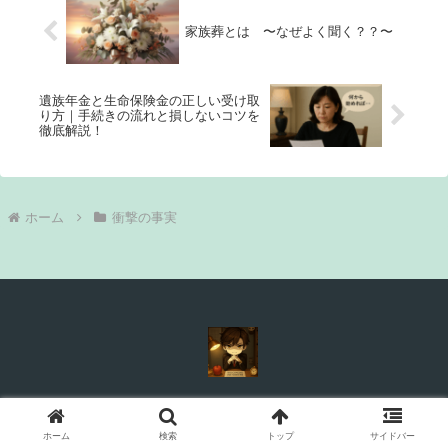
家族葬とは 〜なぜよく聞く？？〜
遺族年金と生命保険金の正しい受け取
り方｜手続きの流れと損しないコツを
徹底解説！
ホーム
衝撃の事実
© 2024 初めての喪主への道しるべ：葬儀屋からのリアルストーリ
ホーム
検索
トップ
サイドバー
ー.