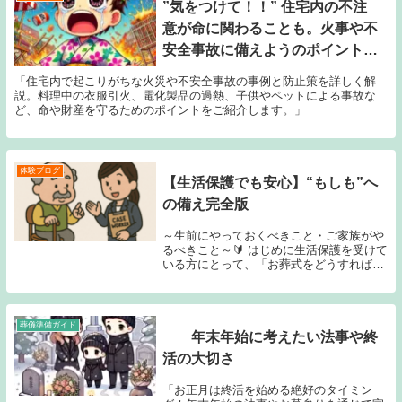
”気をつけて！！” 住宅内の不注
意が命に関わることも。火事や不
安全事故に備えようのポイントと
実例！！
「住宅内で起こりがちな火災や不安全事故の事例と防止策を詳しく解
説。料理中の衣服引火、電化製品の過熱、子供やペットによる事故な
ど、命や財産を守るためのポイントをご紹介します。」
体験ブログ
【生活保護でも安心】“もしも”へ
の備え完全版
～生前にやっておくべきこと・ご家族がや
るべきこと～🔰 はじめに生活保護を受けて
いる方にとって、「お葬式をどうすればよ
いのか？」は身近な悩みの一つ。いざとい
うときに困らないためにも、本人・家族そ
れぞれが準備できることを整理しておきま
しょう。👤...
葬儀準備ガイド
年末年始に考えたい法事や終
活の大切さ
「お正月は終活を始める絶好のタイミン