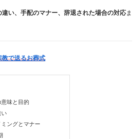
の違い、手配のマナー、辞退された場合の対応
ま
。
宗教で送るお葬式
の意味と目的
違い
イミングとマナー
期