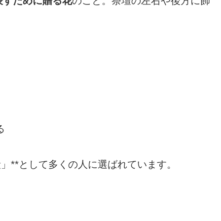
表すために贈る花
のこと。祭壇の左右や後方に飾
。
る
段」**として多くの人に選ばれています。