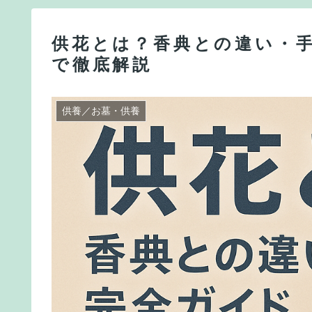
供花とは？香典との違い・
で徹底解説
供養／お墓・供養