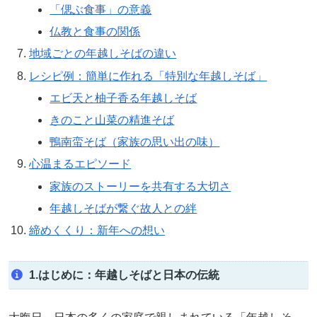
「偲ぶ食事」の意義
仏教と食事の関係
地域ごとの年越しそばの違い
レシピ例：簡単に作れる「特別な年越しそば」
エビ天と柚子香る年越しそば
きのこと山菜の精進そば
鴨南蛮そば（家族の思い出の味）
心温まるエピソード
家族のストーリーを共有する大切さ
年越しそばが繋ぐ故人との絆
締めくくり：新年への想い
1.はじめに：年越しそばと日本の伝統