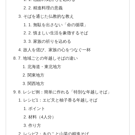
2. 精進料理の意義
そばを通じた仏教的な教え
1. 無駄を出さない「命の循環」
2. 慎ましい生活を象徴するそば
3. 家族の祈りを込める
故人を偲び、家族の心をつなぐ一杯
7. 地域ごとの年越しそばの違い
北海道・東北地方
関東地方
関西地方
8. レシピ例：簡単に作れる「特別な年越しそば」
レシピ1：エビ天と柚子香る年越しそば
ポイント
材料（4人分）
作り方
レシピ2：きのこと山菜の精進そば