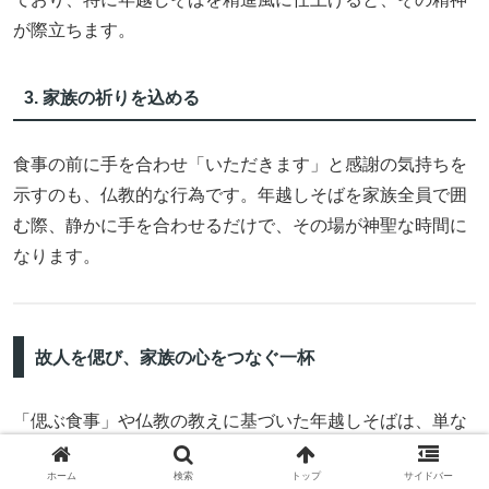
が際立ちます。
3. 家族の祈りを込める
食事の前に手を合わせ「いただきます」と感謝の気持ちを
示すのも、仏教的な行為です。年越しそばを家族全員で囲
む際、静かに手を合わせるだけで、その場が神聖な時間に
なります。
故人を偲び、家族の心をつなぐ一杯
「偲ぶ食事」や仏教の教えに基づいた年越しそばは、単な
る食事を超えた特別な時間を作ります。
ホーム
検索
トップ
サイドバー
家族でそばを食べながら、「今年一年、みんなで頑張った