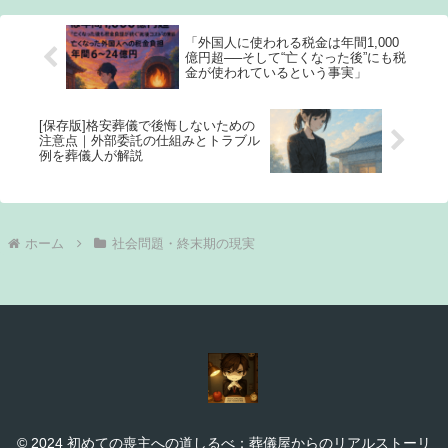
「外国人に使われる税金は年間1,000
億円超──そして“亡くなった後”にも税
金が使われているという事実」
[保存版]格安葬儀で後悔しないための
注意点｜外部委託の仕組みとトラブル
例を葬儀人が解説
ホーム
社会問題・終末期の現実
© 2024 初めての喪主への道しるべ：葬儀屋からのリアルストーリ