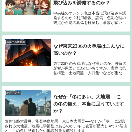
飛び込みを誘発するのか？
中央線のオレンジ色は本当に飛び込みを誘
発するのか？利用者数、設備、色彩心理の
観点から噂の真偽を検証し、事故が多い本
当の理由をわかりやすく解説します。
葬儀の基礎知識
なぜ東京23区の火葬場はこんなに
高いのか？
東京23区の火葬場はなぜ高いのか。外資の
影響が原因と言われがちですが、実際は民
営構造・土地問題・人口集中などが重なっ
た結果です。料金が下がらない本当の理由
を現場目線で解説します。
地震・災害
なぜか「冬に多い」大地震──こ
の冬の備え、本当に足りています
か？
阪神淡路大震災、能登半島地震、東日本大震災──なぜか「冬」に記憶
される大地震。地震に季節性はあるのか、冬に被害が拡大しやすい理由
と、この冬に見直したい地震対策を解説します。