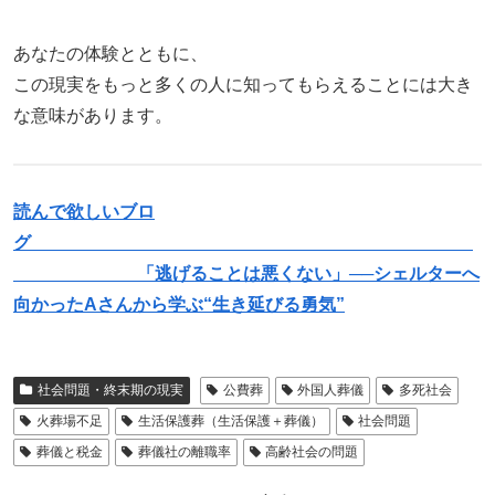
あなたの体験とともに、
この現実をもっと多くの人に知ってもらえることには大き
な意味があります。
読んで欲しいブロ
グ
「逃げることは悪くない」──シェルターへ
向かったAさんから学ぶ“生き延びる勇気”
社会問題・終末期の現実
公費葬
外国人葬儀
多死社会
火葬場不足
生活保護葬（生活保護＋葬儀）
社会問題
葬儀と税金
葬儀社の離職率
高齢社会の問題