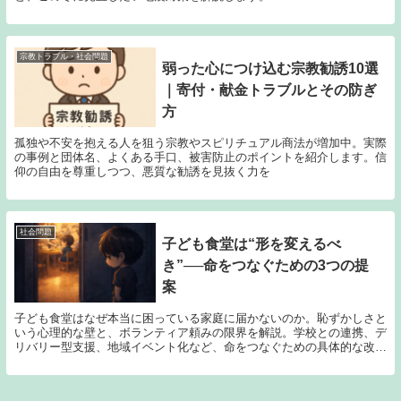
宗教トラブル・社会問題
弱った心につけ込む宗教勧誘10選
｜寄付・献金トラブルとその防ぎ
方
孤独や不安を抱える人を狙う宗教やスピリチュアル商法が増加中。実際
の事例と団体名、よくある手口、被害防止のポイントを紹介します。信
仰の自由を尊重しつつ、悪質な勧誘を見抜く力を
社会問題
子ども食堂は“形を変えるべ
き”──命をつなぐための3つの提
案
子ども食堂はなぜ本当に困っている家庭に届かないのか。恥ずかしさと
いう心理的な壁と、ボランティア頼みの限界を解説。学校との連携、デ
リバリー型支援、地域イベント化など、命をつなぐための具体的な改善
策を提案します。