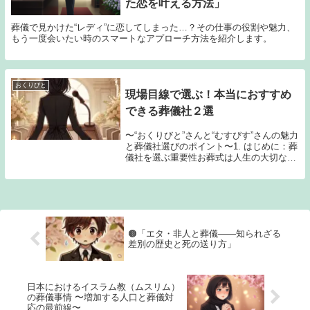
た恋を叶える方法」
葬儀で見かけた“レディ”に恋してしまった…？その仕事の役割や魅力、
もう一度会いたい時のスマートなアプローチ方法を紹介します。
おくりびと
現場目線で選ぶ！本当におすすめ
できる葬儀社２選
〜“おくりびと”さんと“むすびす”さんの魅力
と葬儀社選びのポイント〜1. はじめに：葬
儀社を選ぶ重要性お葬式は人生の大切な節
目のひとつ。大切な家族や親しい人が旅立
つ際に、「最後をどう送り出すか」は多く
の方にとって大きな関心事だと思います。
と...
🟤「エタ・非人と葬儀――知られざる
差別の歴史と死の送り方」
日本におけるイスラム教（ムスリム）
の葬儀事情 〜増加する人口と葬儀対
応の最前線〜