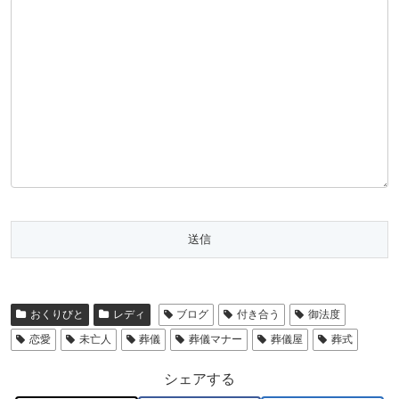
おくりびと
レディ
ブログ
付き合う
御法度
恋愛
未亡人
葬儀
葬儀マナー
葬儀屋
葬式
シェアする