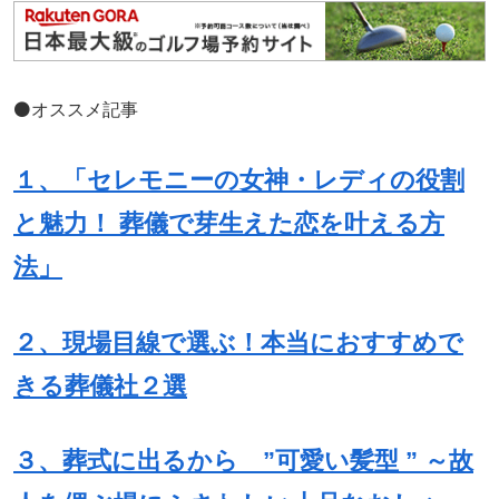
⚫️オススメ記事
１、「セレモニーの女神・レディの役割
と魅力！ 葬儀で芽生えた恋を叶える方
法」
２、現場目線で選ぶ！本当におすすめで
きる葬儀社２選
３、葬式に出るから ”可愛い髪型 ” ～故