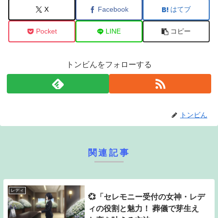
X
Facebook
はてブ
Pocket
LINE
コピー
トンビんをフォローする
トンビん
関連記事
レディ
💞「セレモニー受付の女神・レデ
ィの役割と魅力！ 葬儀で芽生え