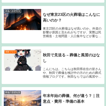
うときに困らないためにも、本人・家族そ
れぞれが準備できることを整理しておきま
しょう。👤...
葬儀の基礎知識
なぜ東京23区の火葬場はこんなに
高いのか？
東京23区の火葬場はなぜ高いのか。外資の
影響が原因と言われがちですが、実際は民
営構造・土地問題・人口集中などが重なっ
た結果です。料金が下がらない本当の理由
を現場目線で解説します。
体験ブログ
秋田で見送る – 葬儀と風習のはな
し
こんにちは。こちらは秋田県在住の皆さん
や、秋田で葬儀を検討中の方のための葬式
情報ブログです。秋田ならではの風習や、
気候条件、そして最近の家族葬ブームなど
を踏まえて、参考になる情報をまとめてみ
ました。1. 秋田の葬儀事情・特徴雪国なら
ではの注...
葬儀の基礎知識
年末年始の葬儀、何が違う？｜注
意点・費用・準備の基本