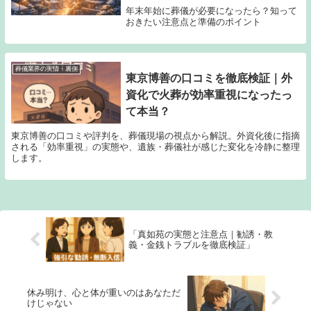
年末年始に葬儀が必要になったら？知って
おきたい注意点と準備のポイント
葬儀業界の実情・裏側
東京博善の口コミを徹底検証｜外
資化で火葬が効率重視になったっ
て本当？
東京博善の口コミや評判を、葬儀現場の視点から解説。外資化後に指摘
される「効率重視」の実態や、遺族・葬儀社が感じた変化を冷静に整理
します。
「真如苑の実態と注意点｜勧誘・教
義・金銭トラブルを徹底検証」
休み明け、心と体が重いのはあなただ
けじゃない