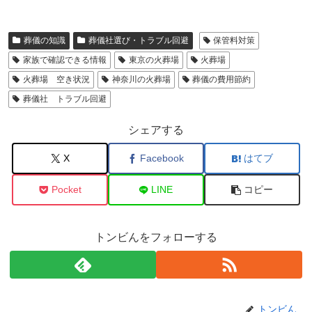
葬儀の知識
葬儀社選び・トラブル回避
保管料対策
家族で確認できる情報
東京の火葬場
火葬場
火葬場 空き状況
神奈川の火葬場
葬儀の費用節約
葬儀社 トラブル回避
シェアする
X
Facebook
はてブ
Pocket
LINE
コピー
トンビんをフォローする
トンビん