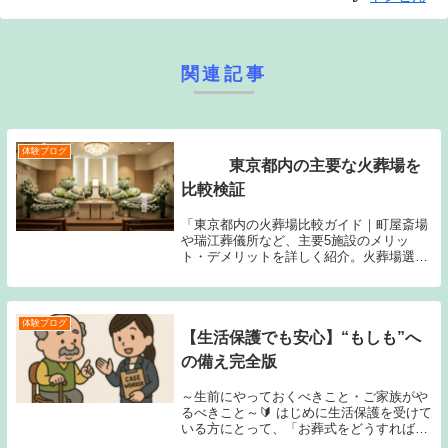
関連記事
体験ブログ
東京都内の主要な火葬場を
比較検証
「東京都内の火葬場比較ガイド｜町屋斎場
や瑞江葬儀所など、主要5施設のメリッ
ト・デメリットを詳しく紹介。火葬場選び
で迷った方におすすめ。」
体験ブログ
【生活保護でも安心】“もしも”へ
の備え完全版
～生前にやっておくべきこと・ご家族がや
るべきこと～🔰 はじめに生活保護を受けて
いる方にとって、「お葬式をどうすればよ
いのか？」は身近な悩みの一つ。いざとい