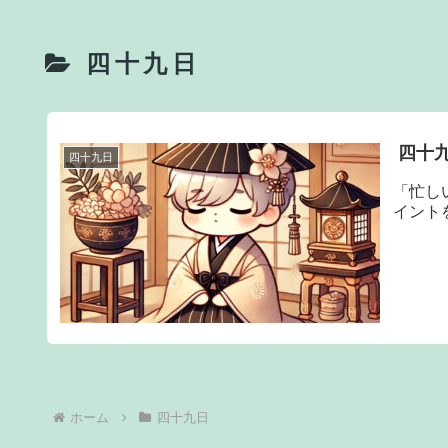
四十九日
四十
四十九日
「忙し
イント
ホーム
四十九日