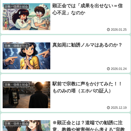
顕正会では「成果を出せない＝信
宗教・信仰と社会
心不足」なのか
2026.01.25
真如苑に勧誘ノルマはあるのか？
宗教・信仰と社会
2026.01.24
駅前で宗教に声をかけてみた！！
宗教・信仰と社会
ものみの塔（エホバの証人）
2025.12.19
🔆顕正会とは？道端での勧誘に注
宗教・信仰と社会
意。教義や被害例から考える“宗教