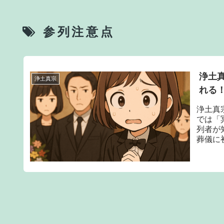
参列注意点
浄土
浄土真宗
れる
浄土真
では「
列者が
葬儀に