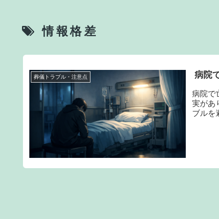
情報格差
病院
葬儀トラブル・注意点
病院で
実があ
ブルを