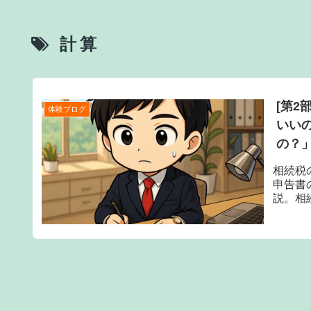
計算
[第
体験ブログ
いい
の？
相続税
申告書
説。相